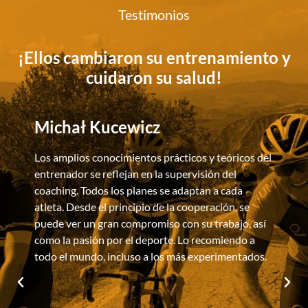
Testimonios
¡Ellos cambiaron su entrenamiento y
cuidaron su salud!
Michał Kucewicz
Los amplios conocimientos prácticos y teóricos del
R
entrenador se reflejan en la supervisión del
W
coaching. Todos los planes se adaptan a cada
i
atleta. Desde el principio de la cooperación, se
e
puede ver un gran compromiso con su trabajo, así
h
como la pasión por el deporte. Lo recomiendo a
todo el mundo, incluso a los más experimentados.