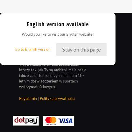
English version available
Would you like to visit our English website?
Stay on this page
Go to English version
Way2Champ to zgrana załoga ludzi,
którzy tak, jak Ty są ambitni, mają pasje
i duże cele. To trenerzy z minimum 10-
letnim doświadczeniem w sportach
wytrzymałościowych.
Regulamin
|
Polityka prywatności