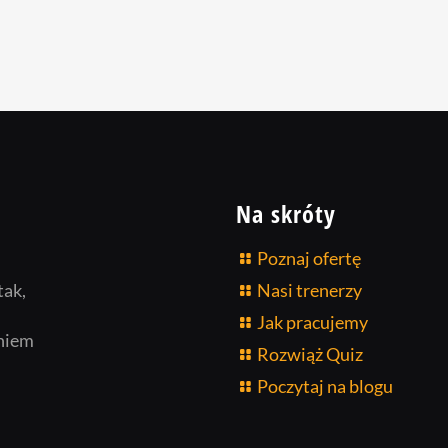
Na skróty
Poznaj ofertę
tak,
Nasi trenerzy
Jak pracujemy
niem
Rozwiąż Quiz
Poczytaj na blogu