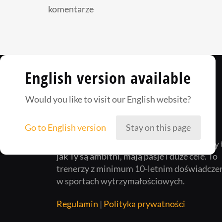
komentarze
English version available
Would you like to visit our English website?
Go to English version
Stay on this page
Way2Champ to zgrana załoga ludzi, którzy 
jak Ty są ambitni, mają pasje i duże cele. To
trenerzy z minimum 10-letnim doświadcze
w sportach wytrzymałościowych.
Regulamin
|
Polityka prywatności