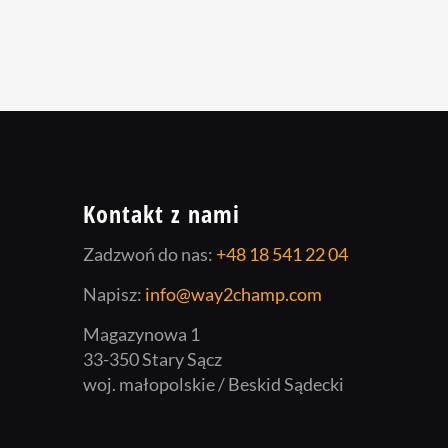
Kontakt z nami
Zadzwoń do nas:
+48 18 541 22 04
Napisz:
info@way2champ.com
Magazynowa 1
33-350 Stary Sącz
woj. małopolskie / Beskid Sądecki