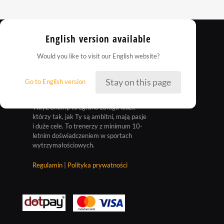
English version available
Would you like to visit our English website?
Stay on this page
Go to English version
Way2Champ to zgrana załoga ludzi,
którzy tak, jak Ty są ambitni, mają pasje
i duże cele. To trenerzy z minimum 10-
letnim doświadczeniem w sportach
wytrzymałościowych.
Regulamin
|
Polityka prywatności