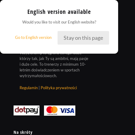
English version available
Would you like to visit our English website?
Stay on this page
Go to English version
Way2Champ to zgrana załoga ludzi,
którzy tak, jak Ty są ambitni, mają pasje
i duże cele. To trenerzy z minimum 10-
letnim doświadczeniem w sportach
wytrzymałościowych.
Regulamin
|
Polityka prywatności
Na skróty