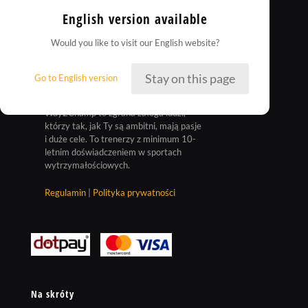
English version available
Would you like to visit our English website?
Stay on this page
Go to English version
Way2Champ to zgrana załoga ludzi,
którzy tak, jak Ty są ambitni, mają pasje
i duże cele. To trenerzy z minimum 10-
letnim doświadczeniem w sportach
wytrzymałościowych.
Regulamin
|
Polityka prywatności
Na skróty