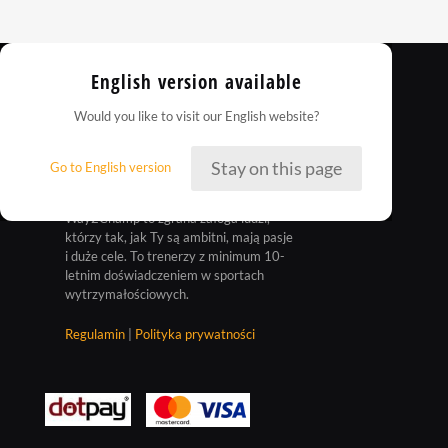
English version available
Would you like to visit our English website?
Stay on this page
Go to English version
Way2Champ to zgrana załoga ludzi,
którzy tak, jak Ty są ambitni, mają pasje
i duże cele. To trenerzy z minimum 10-
letnim doświadczeniem w sportach
wytrzymałościowych.
Regulamin
|
Polityka prywatności