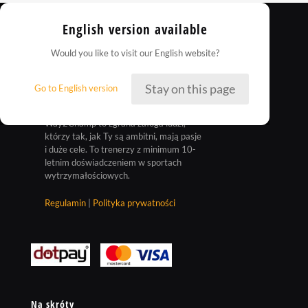
English version available
Would you like to visit our English website?
Stay on this page
Go to English version
Way2Champ to zgrana załoga ludzi,
którzy tak, jak Ty są ambitni, mają pasje
i duże cele. To trenerzy z minimum 10-
letnim doświadczeniem w sportach
wytrzymałościowych.
Regulamin
|
Polityka prywatności
Na skróty