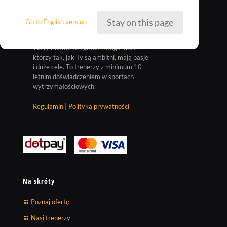
Stay on this page
Go to English version
Way2Champ to zgrana załoga ludzi,
którzy tak, jak Ty są ambitni, mają pasje
i duże cele. To trenerzy z minimum 10-
letnim doświadczeniem w sportach
wytrzymałościowych.
Regulamin
|
Polityka prywatności
Na skróty
Poznaj ofertę
Nasi trenerzy