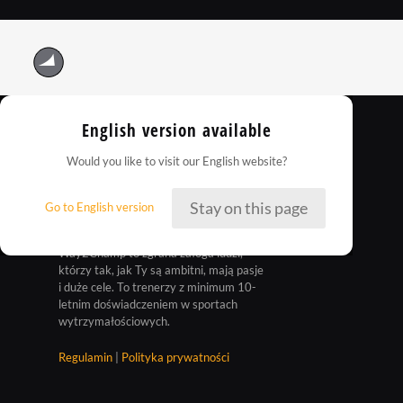
English version available
Would you like to visit our English website?
Stay on this page
Go to English version
Way2Champ to zgrana załoga ludzi,
którzy tak, jak Ty są ambitni, mają pasje
i duże cele. To trenerzy z minimum 10-
letnim doświadczeniem w sportach
wytrzymałościowych.
Regulamin
|
Polityka prywatności