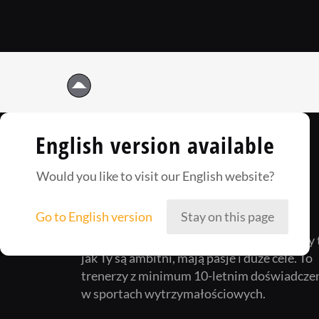
English version available
Would you like to visit our English website?
Go to English version
Stay on this page
Way2Champ to zgrana załoga ludzi, którzy 
jak Ty są ambitni, mają pasje i duże cele. To
trenerzy z minimum 10-letnim doświadcze
w sportach wytrzymałościowych.