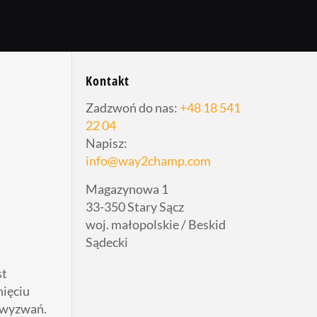
Kontakt
Zadzwoń do nas:
+48 18 541
22 04
Napisz:
info@way2champ.com
Magazynowa 1
33-350 Stary Sącz
woj. małopolskie / Beskid
Sądecki
st
nięciu
h wyzwań.