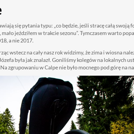
e
ają się pytania typu: „co będzie, jeśli stracę całą swoją f
, mało jeździłem w trakcie sezonu”. Tymczasem warto popa
8, a nie 2017.
ząc wstecz na cały nasz rok widzimy, że zima i wiosna nale
Józefa była jak znalazł. Goniliśmy kolegów na lokalnych us
Na zgrupowaniu w Calpe nie było mocnego pod górę na na