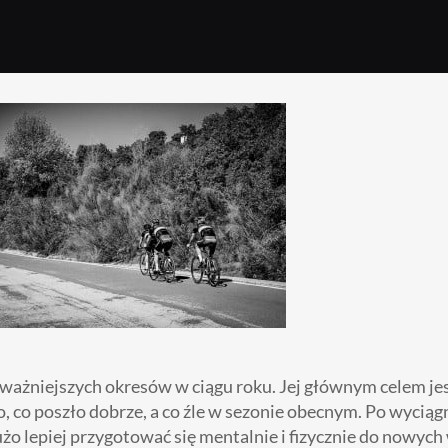
jważniejszych okresów w ciągu roku. Jej głównym celem je
 co poszło dobrze, a co źle w sezonie obecnym. Po wyciąg
o lepiej przygotować się mentalnie i fizycznie do nowyc