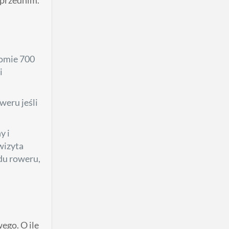
iomie 700
i
weru jeśli
y i
wizyta
du roweru,
ego. O ile