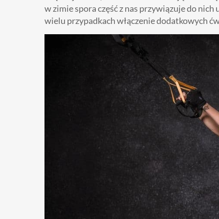
w zimie spora część z nas przywiązuje do nich
wielu przypadkach włączenie dodatkowych ćw