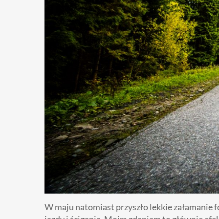
W maju natomiast przyszło lekkie załamanie f
jazdy i ścigania. Moim zdaniem to głównie ef