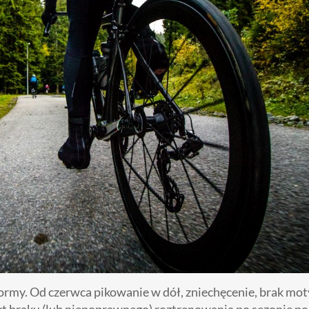
ormy. Od czerwca pikowanie w dół, zniechęcenie, brak mot
ekt braku (lub niepoprawnego) roztrenowania po sezonie p