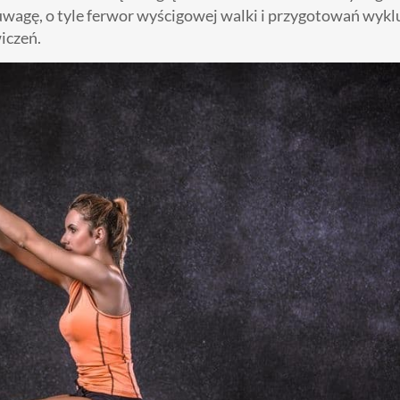
 uwagę, o tyle ferwor wyścigowej walki i przygotowań wykl
iczeń.