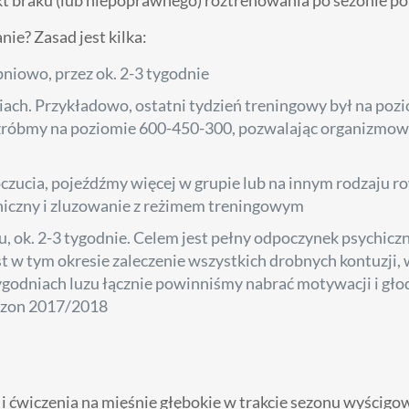
e? Zasad jest kilka:
pniowo, przez ok. 2-3 tygodnie
iach. Przykładowo, ostatni tydzień treningowy był na poz
a zróbmy na poziomie 600-450-300, pozwalając organizmow
ucia, pojeźdźmy więcej w grupie lub na innym rodzaju ro
chiczny i zluzowanie z reżimem treningowym
 ok. 2-3 tygodnie. Celem jest pełny odpoczynek psychiczn
 w tym okresie zaleczenie wszystkich drobnych kontuzji, 
tygodniach luzu łącznie powinniśmy nabrać motywacji i gło
sezon 2017/2018
ę i ćwiczenia na mięśnie głębokie w trakcie sezonu wyścigow