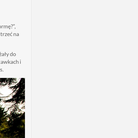
ormę?”,
trzeć na
żały do
tawkach i
s.