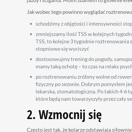
Jak wobec tego powinno wyglądać roztrenowani
schodzimy z objętości i intensywności sto
zmniejszamy ilość TSS w kolejnych tygodn
TSS, to kolejne 3 tygodnie roztrenowani
stopniowo się wyciszyć
dostosowujmy trening do pogody, samopocz
mamy taką ochotę – to czas na relaks psy
po roztrenowaniu zróbmy wolne od roweru,
fizyczny po sezonie. Dobrym pomysłem jest
lekarska, stomatologiczna. Po takich 4-6 
które będą nam towarzyszyły przez cały 
2. Wzmocnij się
Często jest tak, że kolarze odstawiają siłowni