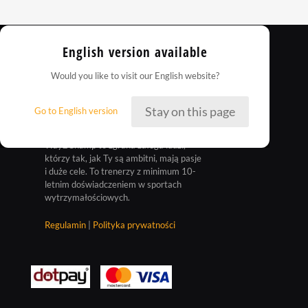
English version available
Would you like to visit our English website?
Stay on this page
Go to English version
Way2Champ to zgrana załoga ludzi,
którzy tak, jak Ty są ambitni, mają pasje
i duże cele. To trenerzy z minimum 10-
letnim doświadczeniem w sportach
wytrzymałościowych.
Regulamin
|
Polityka prywatności