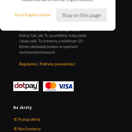
Stay on this page
Go to English version
Way2Champ to zgrana załoga ludzi,
którzy tak, jak Ty są ambitni, mają pasje
i duże cele. To trenerzy z minimum 10-
letnim doświadczeniem w sportach
wytrzymałościowych.
Regulamin
|
Polityka prywatności
Na skróty
Poznaj ofertę
Nasi trenerzy