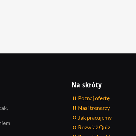
Na skróty
Poznaj ofertę
tak,
Nasi trenerzy
Jak pracujemy
niem
Rozwiąż Quiz