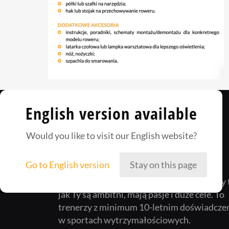
English version available
Would you like to visit our English website?
Go to English version
Stay on this page
Way2Champ to zgrana załoga ludzi, którzy 
jak Ty są ambitni, mają pasje i duże cele. To
trenerzy z minimum 10-letnim doświadcze
w sportach wytrzymałościowych.