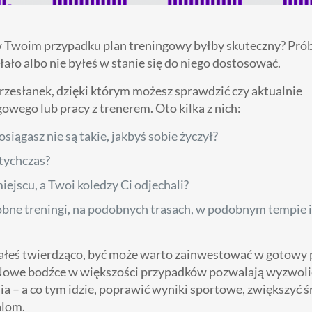
 w Twoim przypadku plan treningowy byłby skuteczny? Pr
iałało albo nie byłeś w stanie się do niego dostosować.
przesłanek, dzięki którym możesz sprawdzić czy aktualnie
owego lub pracy z trenerem. Oto kilka z nich:
osiągasz nie są takie, jakbyś sobie życzył?
otychczas?
miejscu, a Twoi koledzy Ci odjechali?
odobne treningi, na podobnych trasach, w podobnym tempie i
iałeś twierdząco, być może warto zainwestować w gotowy 
Nowe bodźce w większości przypadków pozwalają wyzwolić
a – a co tym idzie, poprawić wyniki sportowe, zwiększyć ś
alom.