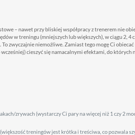
towe – nawet przy bliskiej współpracy z trenerem nie obie
ędów w treningu (mniejszych lub większych), w ciągu 2, 4 c
. To zwyczajnie niemożliwe. Zamiast tego mogę Ci obiecać 
ub wcześniej) cieszyć się namacalnymi efektami, do których 
kach/zrywach (wystarczy Ci pary na więcej niż 1 czy 2 moc
większość treningów jest krótka i treściwa, co pozwala s