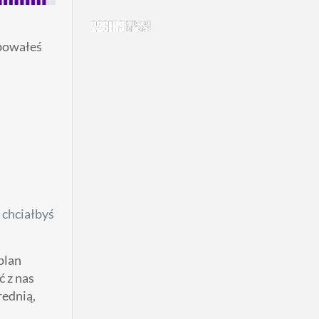
óbowałeś
 chciałbyś
plan
 z nas
rednią,