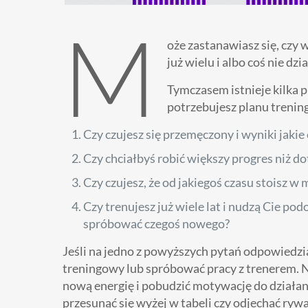
M
oże zastanawiasz się, czy
już wielu i albo coś nie dz
Tymczasem istnieje kilka 
potrzebujesz planu trening
Czy czujesz się przemęczony i wyniki jakie 
Czy chciałbyś robić większy progres niż d
Czy czujesz, że od jakiegoś czasu stoisz w 
Czy trenujesz już wiele lat i nudzą Cie p
spróbować czegoś nowego?
Jeśli na jedno z powyższych pytań odpowiedz
treningowy lub spróbować pracy z trenerem. 
nową energię i pobudzić motywację do działani
przesunąć się wyżej w tabeli czy odjechać ryw