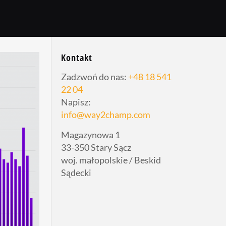
Kontakt
Zadzwoń do nas:
+48 18 541
22 04
Napisz:
info@way2champ.com
Magazynowa 1
33-350 Stary Sącz
woj. małopolskie / Beskid
Sądecki