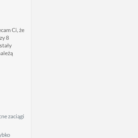
cam Ci, że
zy 8
stały
należą
ne zaciągi
zybko