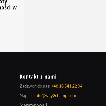
oty
ności w
Kontakt z nami
Zadzwoń do nas:
+48 18 541 22 04
Napisz:
info@way2champ.com
Magazynowa 1