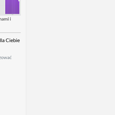
nami i
la Ciebie
izować