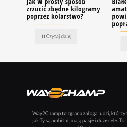
Jak w prosty sposób
Białk
zrzucić zbędne kilogramy
amat
poprzez kolarstwo?
powi
popr
Czytaj dalej
Way2Champ to zgrana załoga ludzi, którzy 
jak Ty są ambitni, mają pasje i duże cele. To