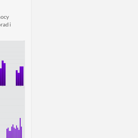
mocy
rad i