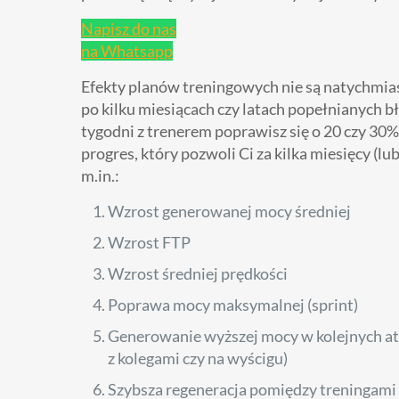
Napisz do nas
na Whatsapp
Efekty planów treningowych nie są natychmias
po kilku miesiącach czy latach popełnianych bł
tygodni z trenerem poprawisz się o 20 czy 30%
progres, który pozwoli Ci za kilka miesięcy (l
m.in.:
Wzrost generowanej mocy średniej
Wzrost FTP
Wzrost średniej prędkości
Poprawa mocy maksymalnej (sprint)
Generowanie wyższej mocy w kolejnych ata
z kolegami czy na wyścigu)
Szybsza regeneracja pomiędzy treningami (