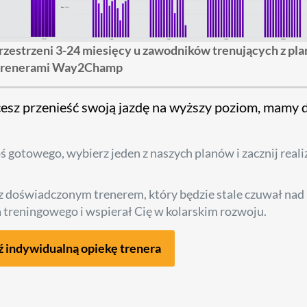
estrzeni 3-24 miesięcy u zawodników trenujących z pla
trenerami Way2Champ
cesz przenieść swoją jazdę na wyższy poziom, mamy d
coś gotowego, wybierz jeden z naszych planów i zacznij real
 z doświadczonym trenerem, który będzie stale czuwał nad
reningowego i wspierał Cię w kolarskim rozwoju.
 indywidualną opiekę trenera