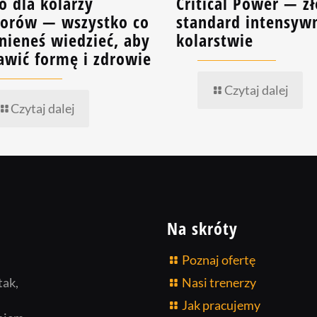
o dla kolarzy
Critical Power — zł
orów — wszystko co
standard intensyw
nieneś wiedzieć, aby
kolarstwie
awić formę i zdrowie
Czytaj dalej
Czytaj dalej
Na skróty
Poznaj ofertę
tak,
Nasi trenerzy
Jak pracujemy