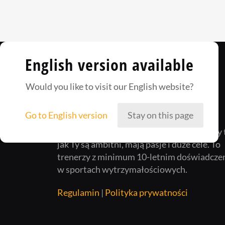
English version available
Would you like to visit our English website?
Go to English version
Stay on this page
Way2Champ to zgrana załoga ludzi, którzy 
jak Ty są ambitni, mają pasje i duże cele. To
trenerzy z minimum 10-letnim doświadcze
w sportach wytrzymałościowych.
Regulamin
|
Polityka prywatności