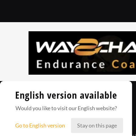
English version available
Would you like to visit our English website?
Go to English version
Stay on this page
Way2Champ to zgrana załoga ludzi, którzy 