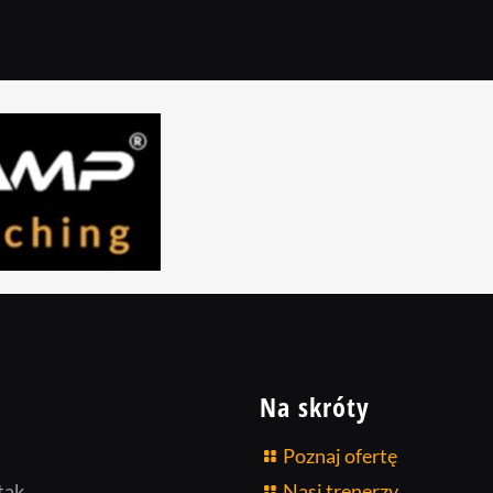
Na skróty
Poznaj ofertę
tak,
Nasi trenerzy