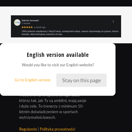
English version available
Would you like to visit our English website?
Stay on this page
Go to English version
Way2Champ to zgrana załoga ludzi,
którzy tak, jak Ty są ambitni, mają pasje
i duże cele. To trenerzy z minimum 10-
letnim doświadczeniem w sportach
wytrzymałościowych.
Regulamin
|
Polityka prywatności