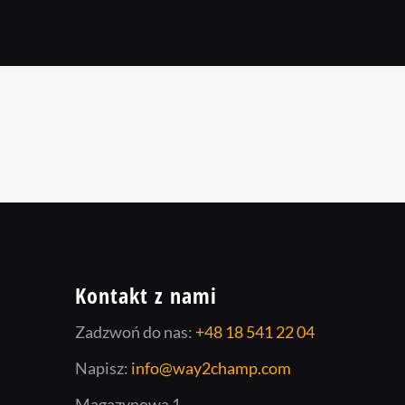
Kontakt z nami
Zadzwoń do nas:
+48 18 541 22 04
Napisz:
info@way2champ.com
Magazynowa 1