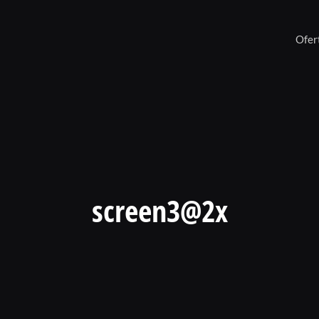
Ofer
screen3@2x