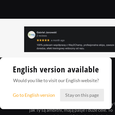
English version available
Would you like to visit our English website?
Go to English version
Stay on this page
Way2Champ to zgrana załoga ludzi, którzy 
jak Ty są ambitni, mają pasje i duże cele. To