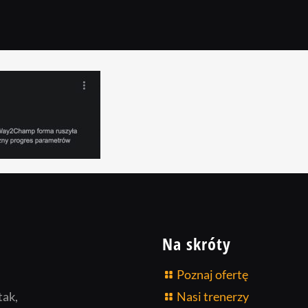
Na skróty
Poznaj ofertę
tak,
Nasi trenerzy