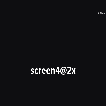
Ofer
screen4@2x