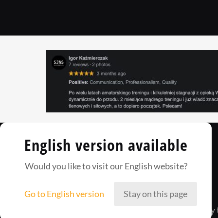
English version available
Would you like to visit our English website?
Go to English version
Stay on this page
Way2Champ to zgrana załoga ludzi, którzy 