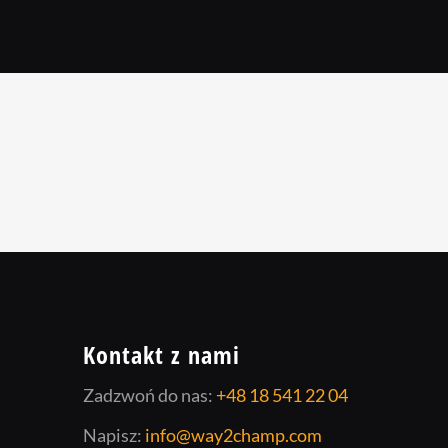
Kontakt z nami
Zadzwoń do nas:
+48 18 541 22 04
Napisz:
info@way2champ.com