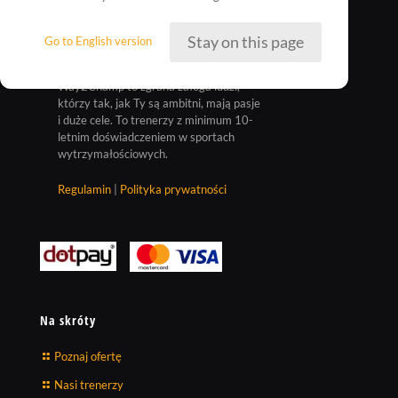
Stay on this page
Go to English version
Way2Champ to zgrana załoga ludzi,
którzy tak, jak Ty są ambitni, mają pasje
i duże cele. To trenerzy z minimum 10-
letnim doświadczeniem w sportach
wytrzymałościowych.
Regulamin
|
Polityka prywatności
Na skróty
Poznaj ofertę
Nasi trenerzy