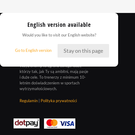
English version available
Would you like to visit our English website?
Stay on this page
Go to English version
Way2Champ to zgrana załoga ludzi,
którzy tak, jak Ty są ambitni, mają pasje
i duże cele. To trenerzy z minimum 10-
letnim doświadczeniem w sportach
wytrzymałościowych.
Regulamin
|
Polityka prywatności