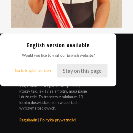
English version available
Would you like to visit our English website?
Stay on this page
Go to English version
Way2Champ to zgrana załoga ludzi,
którzy tak, jak Ty są ambitni, mają pasje
i duże cele. To trenerzy z minimum 10-
letnim doświadczeniem w sportach
wytrzymałościowych.
Regulamin
|
Polityka prywatności