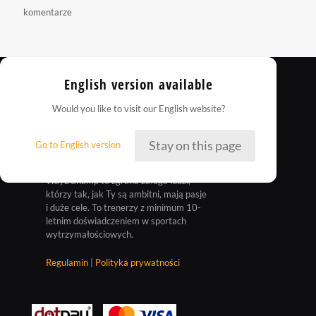
komentarze
English version available
Would you like to visit our English website?
Stay on this page
Go to English version
Way2Champ to zgrana załoga ludzi,
którzy tak, jak Ty są ambitni, mają pasje
i duże cele. To trenerzy z minimum 10-
letnim doświadczeniem w sportach
wytrzymałościowych.
Regulamin
|
Polityka prywatności