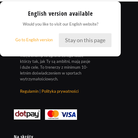
English version available
Would you like to visit our English website?
Stay on this page
Go to English version
Way2Champ to zgrana załoga ludzi,
którzy tak, jak Ty są ambitni, mają pasje
i duże cele. To trenerzy z minimum 10-
letnim doświadczeniem w sportach
wytrzymałościowych.
Regulamin
|
Polityka prywatności
Na skróty