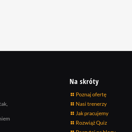
Na skróty
Poznaj ofertę
tak,
Nasi trenerzy
Jak pracujemy
niem
Rozwiąż Quiz