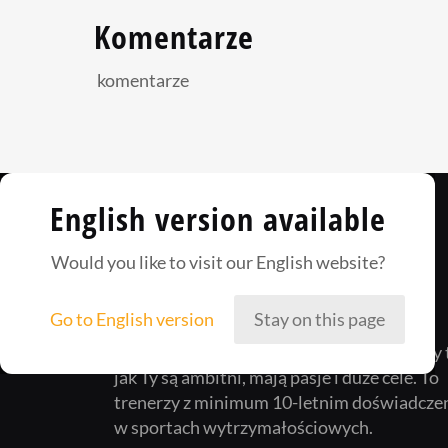
Komentarze
komentarze
English version available
Would you like to visit our English website?
Go to English version
Stay on this page
Way2Champ to zgrana załoga ludzi, którzy 
jak Ty są ambitni, mają pasje i duże cele. To
trenerzy z minimum 10-letnim doświadcze
w sportach wytrzymałościowych.