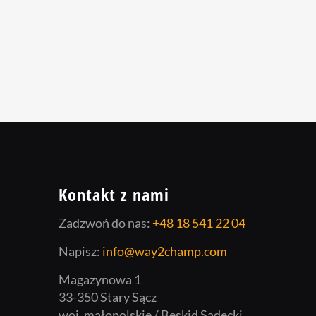
Kontakt z nami
Zadzwoń do nas:
+48 18 541 22 04
Napisz:
info@way2champ.com
Magazynowa 1
33-350 Stary Sącz
woj. małopolskie / Beskid Sądecki