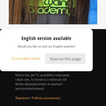
English version available
Would you like to visit our English website?
Stay on this page
Go to English version
Way2Champ to zgrana załoga ludzi,
którzy tak, jak Ty są ambitni, mają pasje
i duże cele. To trenerzy z minimum 10-
letnim doświadczeniem w sportach
wytrzymałościowych.
Regulamin
|
Polityka prywatności