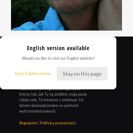
English version available
Would you like to visit our English website?
Stay on this page
Go to English version
Way2Champ to zgrana załoga ludzi,
którzy tak, jak Ty są ambitni, mają pasje
i duże cele. To trenerzy z minimum 10-
letnim doświadczeniem w sportach
wytrzymałościowych.
Regulamin
|
Polityka prywatności