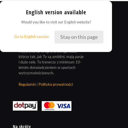
English version available
Would you like to visit our English website?
Stay on this page
Go to English version
Way2Champ to zgrana załoga ludzi,
którzy tak, jak Ty są ambitni, mają pasje
i duże cele. To trenerzy z minimum 10-
letnim doświadczeniem w sportach
wytrzymałościowych.
Regulamin
|
Polityka prywatności
Na skróty