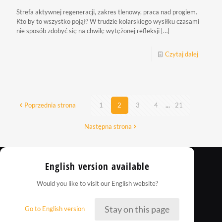
Strefa aktywnej regeneracji, zakres tlenowy, praca nad progiem.
Kto by to wszystko pojął? W trudzie kolarskiego wysiłku czasami
nie sposób zdobyć się na chwilę wytężonej refleksji
[…]
Czytaj dalej
Poprzednia strona
1
2
3
4
...
21
Następna strona
English version available
Would you like to visit our English website?
Stay on this page
Go to English version