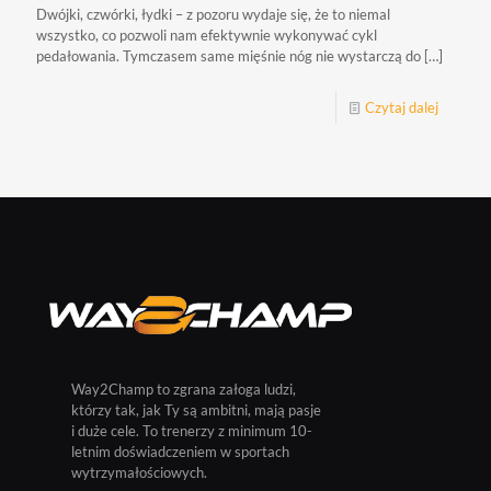
Dwójki, czwórki, łydki – z pozoru wydaje się, że to niemal
wszystko, co pozwoli nam efektywnie wykonywać cykl
pedałowania. Tymczasem same mięśnie nóg nie wystarczą do
[…]
Czytaj dalej
Way2Champ to zgrana załoga ludzi,
którzy tak, jak Ty są ambitni, mają pasje
i duże cele. To trenerzy z minimum 10-
letnim doświadczeniem w sportach
wytrzymałościowych.