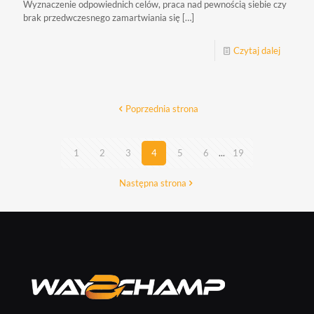
Wyznaczenie odpowiednich celów, praca nad pewnością siebie czy
brak przedwczesnego zamartwiania się
[…]
Czytaj dalej
Poprzednia strona
1
2
3
4
5
6
...
19
Następna strona